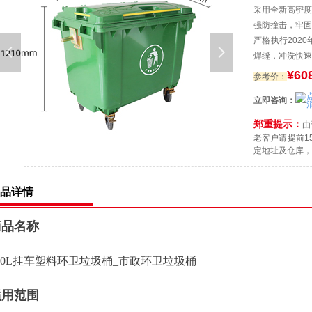
采用全新高密度
强防撞击，牢固
严格执行202
넳
넲
焊缝，冲洗快速
¥60
参考价：
立即咨询：
郑重提示：
由
老客户请提前1
定地址及仓库，了
品详情
商品名称
60L挂车塑料环卫垃圾桶_市政环卫垃圾桶
适用范围