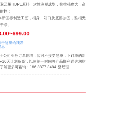
聚乙烯HDPE原料一次性注塑成型，抗拉强度大，高
耐摔；
0年新国标制造工艺，桶身、箱口及底部加固，整桶无
干净。
8.00~699.00
于
公司业务订单剧增，暂时不接受急单，下订单的新
5-20天计划备货，以便第一时间将产品顺利送达您指
解更多可咨询：186-8877-8484 潘经理