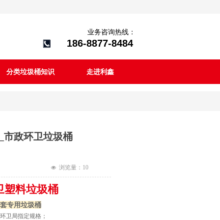
业务咨询热线：
186-8877-8484
分类垃圾桶知识
走进利鑫
桶_市政环卫垃圾桶
浏览量：1
0
넶
环卫塑料垃圾桶
套专用垃圾桶
环卫局指定规格；