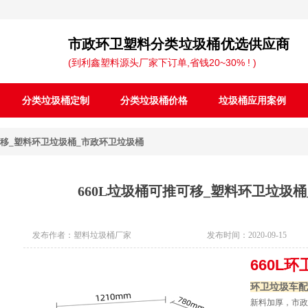
市政环卫塑料分类
垃圾桶
优选供应商
(到利鑫塑料源头厂家下订单,省钱20~30% ! )
分类垃圾桶定制
分类垃圾桶价格
垃圾桶应用案例
可移_塑料环卫垃圾桶_市政环卫垃圾桶
660L垃圾桶可推可移_塑料环卫垃圾
发布作者：
塑料垃圾桶厂家
发布时间：
2020-09-15
660L
环卫垃圾车配
新料加厚，市政