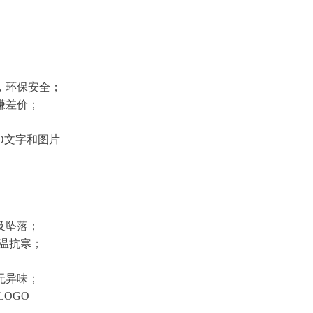
，环保安全；
赚差价；
O文字和图片
及坠落；
低温抗寒；
无异味；
OGO