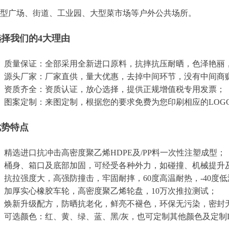
型广场、街道、工业园、大型菜市场等户外公共场所。
选择我们的4大理由
、质量保证：全部采用全新进口原料，抗摔抗压耐晒，色泽艳丽
、源头厂家：厂家直供，量大优惠，去掉中间环节，没有中间商
、资质齐全：资质认证，放心选择，提供正规增值税专用发票；
、图案定制：来图定制，根据您的要求免费为您印刷相应的LOG
优势特点
、精选进口抗冲击高密度聚乙烯HDPE及/PP料一次性注塑成型；
、桶身、箱口及底部加固，可经受各种外力，如碰撞、机械提升
、抗拉强度大，高强防撞击，牢固耐摔，60度高温耐热，-40度
、加厚实心橡胶车轮，高密度聚乙烯轮盘，10万次推拉测试；
、焕新升级配方，防晒抗老化，鲜亮不褪色，环保无污染，密封
、可选颜色：红、黄、绿、蓝、黑/灰，也可定制其他颜色及定制L